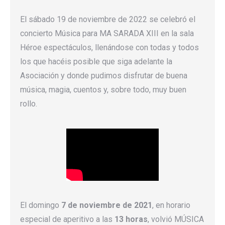
El sábado 19 de noviembre de 2022 se celebró el
concierto Música para MA SARADA XIII en la sala
Héroe espectáculos, llenándose con todas y todos
los que hacéis posible que siga adelante la
Asociación y donde pudimos disfrutar de buena
música, magia, cuentos y, sobre todo, muy buen
rollo.
El domingo
7 de noviembre de 2021
, en horario
especial de aperitivo a las
13 horas
, volvió MÚSICA