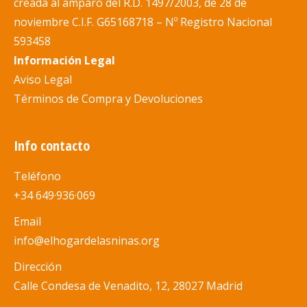
creada al amparo del R.D. 1497/200
3, de 28 de
noviembre C.I.F. G65168718 –
Nº
Registro Nacional
593458
Información Legal
Aviso Legal
Términos de Compra y Devoluciones
Info contacto
Teléfono
+34 649·936·069
Email
info@elhogardelasninas.org
Dirección
Calle Condesa de Venadito, 12, 28027 Madrid