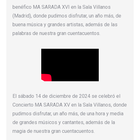
benéfico MA SARADA XVI en la Sala Villanos
(Madrid), donde pudimos disfrutar, un año más, de
buena música y grandes artistas, además de las
palabras de nuestra gran cuentacuentos.
El sábado 14 de diciembre de 2024 se celebró el
Concierto MA SARADA XV en la Sala Villanos, donde
pudimos disfrutar, un año más, de una hora y media
de grandes músicos y cantantes, además de la
magia de nuestra gran cuentacuentos.