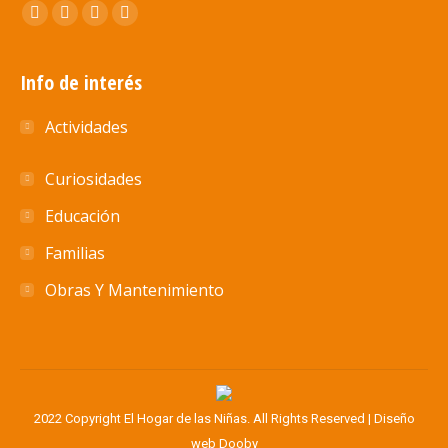
Encuéntranos en:
Abrir
Abrir
Abrir
Abrir
enlace
enlace
enlace
enlace
en
en
en
en
Info de interés
una
una
una
una
Actividades
nueva
nueva
nueva
nueva
ventana/pestaña
ventana/pestaña
ventana/pestaña
ventana/pestaña
Curiosidades
Educación
Familias
Obras Y Mantenimiento
2022 Copyright El Hogar de las Niñas. All Rights Reserved |
Diseño
web
Dooby