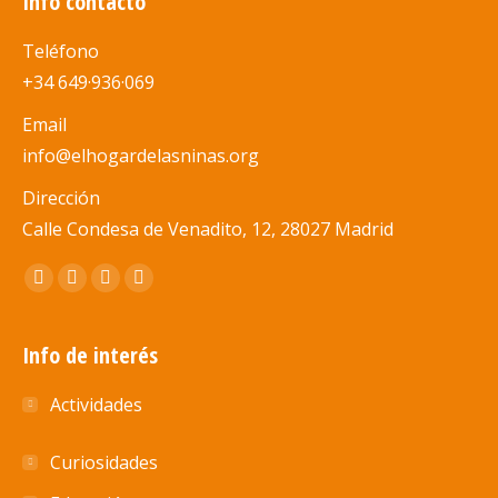
Info contacto
Teléfono
+34 649·936·069
Email
info@elhogardelasninas.org
Dirección
Calle Condesa de Venadito, 12, 28027 Madrid
Encuéntranos en:
Abrir
Abrir
Abrir
Abrir
enlace
enlace
enlace
enlace
en
en
en
en
Info de interés
una
una
una
una
Actividades
nueva
nueva
nueva
nueva
ventana/pestaña
ventana/pestaña
ventana/pestaña
ventana/pestaña
Curiosidades