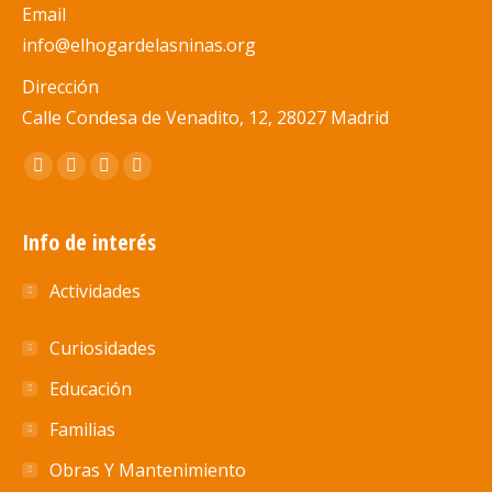
Email
info@elhogardelasninas.org
Dirección
Calle Condesa de Venadito, 12, 28027 Madrid
Encuéntranos en:
Abrir
Abrir
Abrir
Abrir
enlace
enlace
enlace
enlace
en
en
en
en
Info de interés
una
una
una
una
Actividades
nueva
nueva
nueva
nueva
ventana/pestaña
ventana/pestaña
ventana/pestaña
ventana/pestaña
Curiosidades
Educación
Familias
Obras Y Mantenimiento