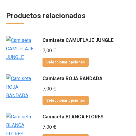
Productos relacionados
Camiseta CAMUFLAJE JUNGLE
7,00
€
Este
Seleccionar opciones
producto
Camiseta ROJA BANDADA
tiene
múltiples
7,00
€
variantes.
Este
Seleccionar opciones
Las
producto
opciones
Camiseta BLANCA FLORES
tiene
se
múltiples
7,00
€
pueden
variantes.