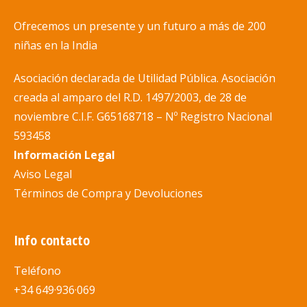
opciones
página
se
Ofrecemos un presente y un futuro a más de 200
de
pueden
niñas en la India
producto
elegir
Asociación declarada de Utilidad Pública. Asociación
en
creada al amparo del R.D. 1497/200
3, de 28 de
la
noviembre C.I.F. G65168718 –
Nº
Registro Nacional
página
593458
de
Información Legal
producto
Aviso Legal
Términos de Compra y Devoluciones
Info contacto
Teléfono
+34 649·936·069