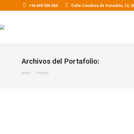
+34 649·936·069
Calle Condesa de Venadito, 12, 
Archivos del Portafolio:
Estás aquí:
Inicio
Project