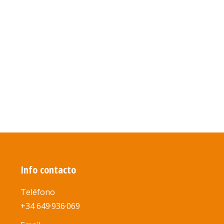
que desde el
 dos colegios
 autobús actual
 y…
Info contacto
Teléfono
+34 649·936·069