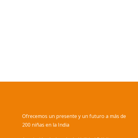
En la actualidad hay más de 150 niñas 
hogar se desplazan todos los días a los
oficiales donde cursan el bachillerato. El
se ha quedado muy pequeño
Details
Ofrecemos un presente y un futuro a más de
200 niñas en la India