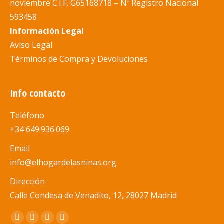
noviembre C.I.F. G65168718 –
Nº
Registro Nacional
593458
Información Legal
Aviso Legal
Términos de Compra y Devoluciones
Info contacto
Teléfono
+34 649·936·069
Email
info@elhogardelasninas.org
Dirección
Calle Condesa de Venadito, 12, 28027 Madrid
Encuéntranos en:
Abrir
Abrir
Abrir
Abrir