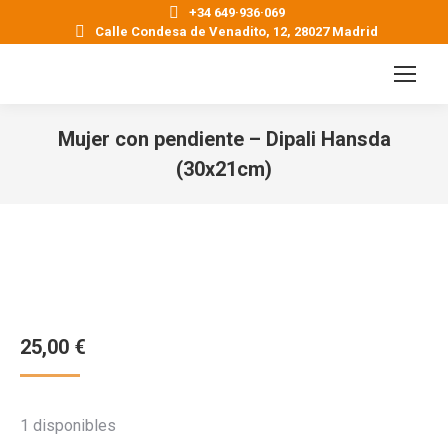
+34 649·936·069
Calle Condesa de Venadito, 12, 28027 Madrid
Mujer con pendiente – Dipali Hansda
(30x21cm)
Estás aquí:
25,00
€
1 disponibles