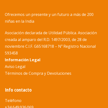
Las
la
opciones
página
se
Ofrecemos un presente y un futuro a más de 200
de
pueden
niñas en la India
producto
elegir
Asociación declarada de Utilidad Pública. Asociación
en
creada al amparo del R.D. 1497/200
3, de 28 de
la
noviembre C.I.F. G65168718 –
Nº
Registro Nacional
página
593458
de
Información Legal
producto
Aviso Legal
Términos de Compra y Devoluciones
Info contacto
Teléfono
+34 649·936·069