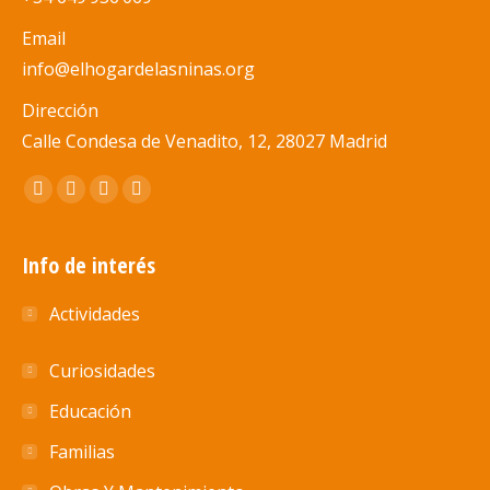
Email
info@elhogardelasninas.org
Dirección
Calle Condesa de Venadito, 12, 28027 Madrid
Encuéntranos en:
Abrir
Abrir
Abrir
Abrir
enlace
enlace
enlace
enlace
en
en
en
en
Info de interés
una
una
una
una
Actividades
nueva
nueva
nueva
nueva
ventana/pestaña
ventana/pestaña
ventana/pestaña
ventana/pestaña
Curiosidades
Educación
Familias