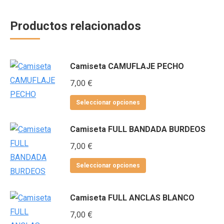
Productos relacionados
Camiseta CAMUFLAJE PECHO
7,00
€
Este
Seleccionar opciones
producto
Camiseta FULL BANDADA BURDEOS
tiene
múltiples
7,00
€
variantes.
Este
Seleccionar opciones
Las
producto
opciones
tiene
Camiseta FULL ANCLAS BLANCO
se
múltiples
pueden
7,00
€
variantes.